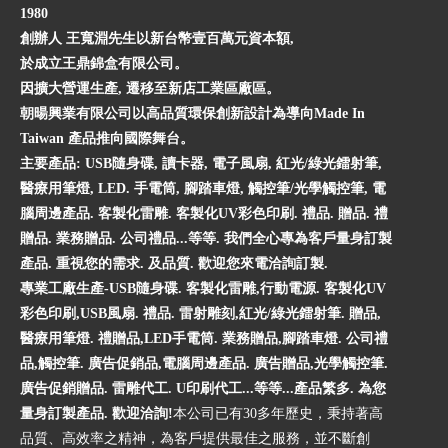
1980
創辦人 王寬淵先生以新台幣壹百萬元資本額,
於成立王鼎錦盒有限公司。
因擴大營運生產, 遷移至新店工業區廠區。
朝暘興業有限公司以高品質環保創新設計為導向Made In
Taiwan 產品推向國際舞台。
主要產品: USB隨身碟, 讀卡器, 電子風扇, 紅光/綠光鐳射筆,
醫療用筆燈, LED. 手電筒, 腳踏車燈, 觸控筆/光學觸控筆, 電
腦周邊產品. 客製化雷雕. 客製化UV彩色印刷. 禮品. 贈品. 禮
贈品. 業務贈品. 公司禮品...等等. 我們全心專為客戶量身訂製
產品. 重視您的需求. 及品質. 歡迎您來電洽詢訂製.
專業工廠生產-USB隨身碟. 客製化雷雕,行動電源. 客製化UV
彩色印刷,USB風扇. 禮品. 雷射雕刻,紅光/綠光鐳射筆. 贈品,
醫療用筆燈. 禮贈品,LED手電筒. 業務贈品,腳踏車燈. 公司禮
品,觸控筆. 廣告促銷品,電腦周邊產品. 廣告贈品,光學觸控筆.
廣告促銷贈品. 雷雕代工. U印刷代工...等等...產品繁多. 為您
量身訂製產品. 歡迎洽詢!
本公司已有30多年歷史，秉持著高
品質、高效率之精神，為客戶提供最佳之服務，並不斷創