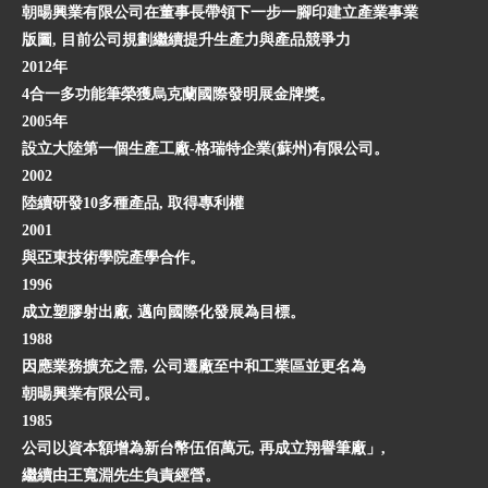
朝暘興業有限公司在董事長帶領下一步一腳印建立產業事業
版圖, 目前公司規劃繼續提升生產力與產品競爭力
2012年
4合一多功能筆榮獲烏克蘭國際發明展金牌獎。
2005年
設立大陸第一個生產工廠-格瑞特企業(蘇州)有限公司。
2002
陸續研發10多種產品, 取得專利權
2001
與亞東技術學院產學合作。
1996
成立塑膠射出廠, 邁向國際化發展為目標。
1988
因應業務擴充之需, 公司遷廠至中和工業區並更名為
朝暘興業有限公司。
1985
公司以資本額增為新台幣伍佰萬元, 再成立翔譽筆廠」,
繼續由王寬淵先生負責經營。