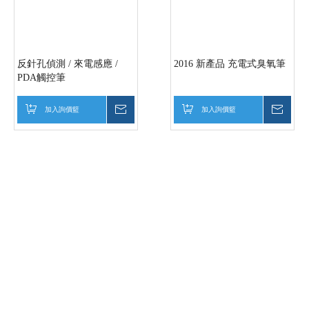
反針孔偵測 / 來電感應 /
2016 新產品 充電式臭氧筆
PDA觸控筆
加入詢價籃
詢價
加入詢價籃
詢價